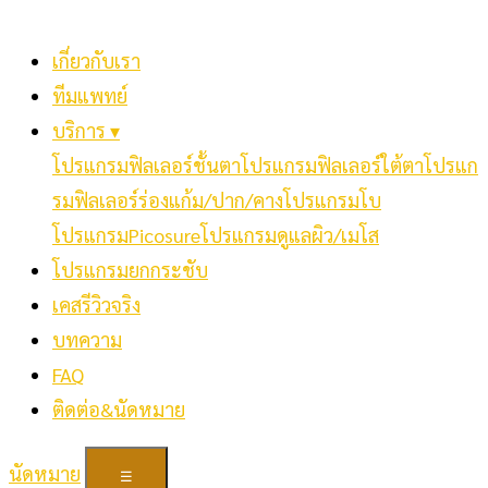
เกี่ยวกับเรา
ทีมแพทย์
บริการ ▾
โปรแกรมฟิลเลอร์ชั้นตา
โปรแกรมฟิลเลอร์ใต้ตา
โปรแก
รมฟิลเลอร์ร่องแก้ม/ปาก/คาง
โปรแกรมโบ
โปรแกรมPicosure
โปรแกรมดูแลผิว/เมโส
โปรแกรมยกกระชับ
เคสรีวิวจริง
บทความ
FAQ
ติดต่อ&นัดหมาย
นัดหมาย
☰