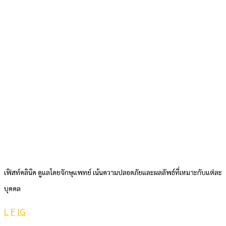
เฟิสท์คลินิค ดูแลโดยจักษุแพทย์ เน้นความปลอดภัยและผลลัพธ์ที่เหมาะกับแต่ละ
บุคคล
L
F
IG