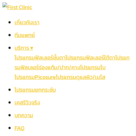
เกี่ยวกับเรา
ทีมแพทย์
บริการ ▾
โปรแกรมฟิลเลอร์ชั้นตา
โปรแกรมฟิลเลอร์ใต้ตา
โปรแก
รมฟิลเลอร์ร่องแก้ม/ปาก/คาง
โปรแกรมโบ
โปรแกรมPicosure
โปรแกรมดูแลผิว/เมโส
โปรแกรมยกกระชับ
เคสรีวิวจริง
บทความ
FAQ